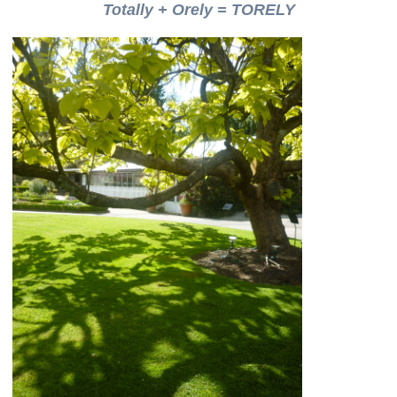
Totally + Orely = TORELY